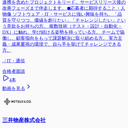
連携を含めたプロジェクトをリード。サービスリリース後の
改善フェーズまで伴走します。 ⬛︎応募者に期待すること・人
物像 ソフトウェア・IT・サービスに強い興味を持ち、「品
質を守りつつ、価値を創りたい」「チャレンジしたい」とい
う意欲をお持ちの方。 複数技術（テスト・設計・自動化・
DX）に触れ、学び続ける姿勢を持っている方。 チームで協
働し、顧客指向をもって課題解決に取り組める方。 実力主
義・成果重視の環境で、自ら手を挙げてチャレンジできる
方。
. / IT・通信
合格者面談
4
本
動画を見る
三井物産株式会社