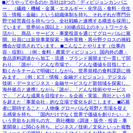
⬛︎どうやってやるのか 当社は8つの「ディビジョンカンパニ
ー」（繊維・機械・金属・エネルギー・化学品・食料・住生
活・情報・金融）という組織体制を持ち、それぞれが専門分
野で経営責任を持ちつつ、全社戦略と連携する構造を採用し
ています。世界60ヵ国以上・100拠点以上のネットワークを
活かし、商品・サービス・事業投資を通じてグローバルに展
開。社員には新規事業探索・海外実務・異分野クロスの挑戦
機会が提供されています。 ⬛︎こんなことやります（仕事内
容・役割） （例：食料・農業ディビジョン） 国内外の農・
食品原料調達から加工・流通・ブランド展開まで一貫して関
わり、「誰が」「どんな市場で」「どんな価値を目指して」
動くかをチームで明確にしながら、世界規模の食料課題に挑
みます。 （例：ICT・情報・金融ディビジョン） デジタル
技術・データビジネス・金融サービスなど新領域を探索し、
海外拠点と連携しながら「誰が」「どんな技術やサービス
で」「どんな成果を目指すか」を企画・実装。商社という枠
を超えた「事業会社」的な立場で変化を起こします。 ⬛︎応募
者に期待すること・人物像 グローバルな視野と市場を捉え
る感覚を持ち、「国内だけでなく世界で価値を創りたい」と
いう意欲をお持ちの方。 商社機能（調達・販売・投資・事
業開発）に関心を持ち、ビジネス／技術／文化といった複数