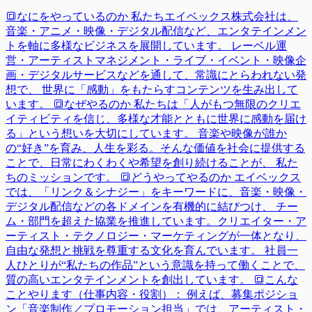
🔳なにをやっているのか 私たちエイベックス株式会社は、
音楽・アニメ・映像・デジタル配信など、エンタテインメン
トを軸に多様なビジネスを展開しています。 レーベル運
営・アーティストマネジメント・ライブ・イベント・映像企
画・デジタルサービスなどを通して、常識にとらわれない発
想で、 世界に「感動」をもたらすコンテンツを生み出して
います。 🔳なぜやるのか 私たちは「人がもつ無限のクリエ
イティビティを信じ、多様な才能とともに世界に感動を届け
る」という想いを大切にしています。 音楽や映像が誰か
の“好き”を育み、人生を彩る。そんな価値を社会に提供する
ことで、日常にわくわくや希望を創り続けることが、 私た
ちのミッションです。 🔳どうやってやるのか エイベックス
では、「リンク＆シナジー」をキーワードに、音楽・映像・
デジタル配信などの各ドメインを有機的に結びつけ、 チー
ム・部門を超えた協業を推進しています。クリエイター・ア
ーティスト・テクノロジー・マーケティングが一体となり、
自由な発想と挑戦を尊重する文化を育んでいます。 社員一
人ひとりが“私たちの作品”という意識を持って働くことで、
質の高いエンタテインメントを創出しています。 🔳こんな
ことやります（仕事内容・役割）： 例えば、募集ポジショ
ン「音楽制作／プロモーション担当」では、アーティスト・