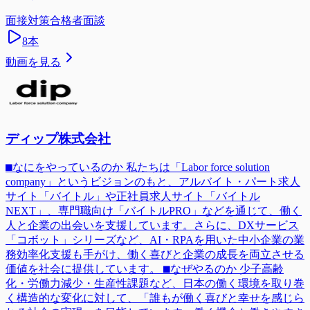
面接対策
合格者面談
8
本
動画を見る
ディップ株式会社
⬛︎なにをやっているのか 私たちは「Labor force solution
company」というビジョンのもと、アルバイト・パート求人
サイト「バイトル」や正社員求人サイト「バイトル
NEXT」、専門職向け「バイトルPRO」などを通じて、働く
人と企業の出会いを支援しています。さらに、DXサービス
「コボット」シリーズなど、AI・RPAを用いた中小企業の業
務効率化支援も手がけ、働く喜びと企業の成長を両立させる
価値を社会に提供しています。 ⬛︎なぜやるのか 少子高齢
化・労働力減少・生産性課題など、日本の働く環境を取り巻
く構造的な変化に対して、「誰もが働く喜びと幸せを感じら