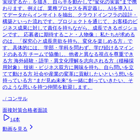
実現するか」を描き、自ら手を動かして“変化の実装”まで携
わります。例えば、業務プロセスを再定義し、AIを導入し
てデータからインサイトを抽出、クラウドインフラの設計・
構築といった流れです。プロジェクトを通じて、お客様のビ
ジネス成果に対して責任を持ちながら、成長できるポジショ
ンです。 応募者に期待すること・人物像： 私たちが求める
のは、「探究心と成長意欲を持ち、変化を楽しめる方」で
す。具体的には、 学部・学科を問わず、学び続けるマイン
ドのある方 チームで協働し、他者と異なる視点を尊重でき
る方 海外経験・語学・異文化理解を志向される方（積極採
用対象） 技術・ビジネス双方に興味を持ち、自ら問いを立
てて動ける方 社会や産業の変革に貢献したいという想いを
持っている方 “まだ見ぬ未来”を一緒に創っていきたい、そ
のような思いを持つ仲間を歓迎します。
. / コンサル
面接対策
合格者面談
14
本
動画を見る