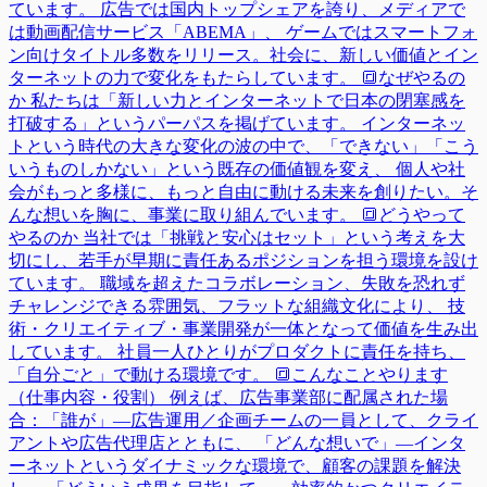
ています。 広告では国内トップシェアを誇り、メディアで
は動画配信サービス「ABEMA」、 ゲームではスマートフォ
ン向けタイトル多数をリリース。社会に、新しい価値とイン
ターネットの力で変化をもたらしています。 🔳なぜやるの
か 私たちは「新しい力とインターネットで日本の閉塞感を
打破する」というパーパスを掲げています。 インターネッ
トという時代の大きな変化の波の中で、「できない」「こう
いうものしかない」という既存の価値観を変え、 個人や社
会がもっと多様に、もっと自由に動ける未来を創りたい。そ
んな想いを胸に、事業に取り組んでいます。 🔳どうやって
やるのか 当社では「挑戦と安心はセット」という考えを大
切にし、若手が早期に責任あるポジションを担う環境を設け
ています。 職域を超えたコラボレーション、失敗を恐れず
チャレンジできる雰囲気、フラットな組織文化により、 技
術・クリエイティブ・事業開発が一体となって価値を生み出
しています。 社員一人ひとりがプロダクトに責任を持ち、
「自分ごと」で動ける環境です。 🔳こんなことやります
（仕事内容・役割） 例えば、広告事業部に配属された場
合：「誰が」—広告運用／企画チームの一員として、クライ
アントや広告代理店とともに、 「どんな想いで」—インタ
ーネットというダイナミックな環境で、顧客の課題を解決