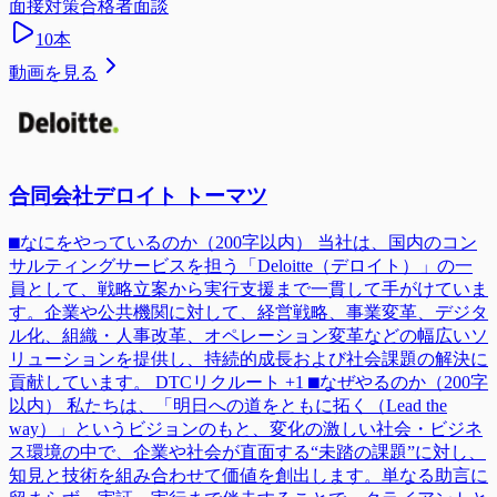
面接対策
合格者面談
10
本
動画を見る
合同会社デロイト トーマツ
⬛︎なにをやっているのか（200字以内） 当社は、国内のコン
サルティングサービスを担う「Deloitte（デロイト）」の一
員として、戦略立案から実行支援まで一貫して手がけていま
す。企業や公共機関に対して、経営戦略、事業変革、デジタ
ル化、組織・人事改革、オペレーション変革などの幅広いソ
リューションを提供し、持続的成長および社会課題の解決に
貢献しています。 DTCリクルート +1 ⬛︎なぜやるのか（200字
以内） 私たちは、「明日への道をともに拓く（Lead the
way）」というビジョンのもと、変化の激しい社会・ビジネ
ス環境の中で、企業や社会が直面する“未踏の課題”に対し、
知見と技術を組み合わせて価値を創出します。単なる助言に