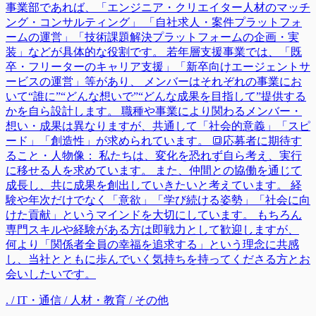
事業部であれば、「エンジニア・クリエイター人材のマッチ
ング・コンサルティング」 「自社求人・案件プラットフォ
ームの運営」「技術課題解決プラットフォームの企画・実
装」などが具体的な役割です。 若年層支援事業では、「既
卒・フリーターのキャリア支援」「新卒向けエージェントサ
ービスの運営」等があり、 メンバーはそれぞれの事業にお
いて“誰に”“どんな想いで”“どんな成果を目指して”提供する
かを自ら設計します。 職種や事業により関わるメンバー・
想い・成果は異なりますが、共通して「社会的意義」「スピ
ード」「創造性」が求められています。 🔳応募者に期待す
ること・人物像： 私たちは、変化を恐れず自ら考え、実行
に移せる人を求めています。 また、仲間との協働を通じて
成長し、共に成果を創出していきたいと考えています。 経
験や年次だけでなく「意欲」「学び続ける姿勢」「社会に向
けた貢献」というマインドを大切にしています。 もちろん
専門スキルや経験がある方は即戦力として歓迎しますが、
何より「関係者全員の幸福を追求する」という理念に共感
し、当社とともに歩んでいく気持ちを持ってくださる方とお
会いしたいです。
. / IT・通信 / 人材・教育 / その他