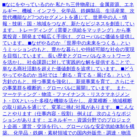
⬛︎なにをやっているのか 私たち三井物産は、金属資源、エネ
ルギー、機械・インフラ、化学品、鉄鋼製品、生活産業、次
世代機能など7つのセグメントを通じて、世界中の人・情
報・技術・国・地域をつなぎ、新たなビジネスを創造してい
ます。 トレーディング（需要と供給をマッチング）から事
業投資・開発まで幅広く手掛け、グローバルに価値を提供し
ています。 ⬛︎なぜやるのか 「世界中の未来をつくる」とい
うミッションのもと、豊かな暮らしや持続可能な社会の実現
を目指しています。 長い歴史とグローバルなネットワーク
を活かし、社会課題に対して実践的な解を提供することで、
単なる商社活動を超えた価値創造を追求しています。 ⬛︎どう
やってやるのか 当社では「創る・育てる・展げる」という
方針のもと、持つ事業を強化し、新規事業を育て、さらにそ
の事業群を横断的・グローバルに展開しています。 また、
マーケティング・物流・ファイナンス・リスクマネジメン
ト・DXといった多様な機能を活かし、産業横断・地域横断
の取り組みを通じて、変革に挑む社風があります。 ⬛︎こんな
ことやります（仕事内容・役割） 例えば、次のようなポジ
ションがあります： エネルギー・資源分野でのプロジェク
ト企画・運営・交渉を行い、グローバルな安定供給体制を構
築。 化学品・鉄鋼・素材領域での国内外販売・調達・物流