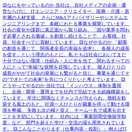
🔳なにをやっているのか 当社は、自社メディアの企画・運
営ならびに、ITエンジニア・クリエイター、医療・介護・若
年層の人材支援、 さらにM&Aアドバイザリーやシステムエ
ンジニアリングまで、多岐にわたる事業を展開しています。
社会の変化や課題に真正面から取り組み、「国や業界を問わ
ず必要とされる価値」を創造し続けることで、 お客様、社
員、社会すべてに貢献しています。 🔳なぜやるのか 「顧客
の創造を通じて、関係者全員の幸福を追求し、各個人の成長
を促す」という理念のもとに、私 たちは社会においてまだ
十分ではない環境・仕組み・人に光を当て、関わるすべての
人にとって“幸福”な状態を目指しています。 個人ひとりの
成長がやがて社会の発展にも繋がると信じ、事業を通じてそ
の“できたての未来”を共につくりたいと考えています。 🔳
どうやってやるのか 当社では「インハウス」体制を重視
し、企画・開発・運用までを社内で完結できる組織構築をし
ています。 年次に関係なくチャンスが与えられ、挑戦を歓
迎する風土のもと、社員一人ひとりが裁量を持って動ける環
境を整備。 失敗も次の糧と捉え、チーム一丸で成果を出す
ことを大切にしています。 社内には「事業部間交換留学制
度」など、部門を超えた学び・交流の場も用意されていま
す。 🔳こんなことやります（仕事内容・役割）： 例えばIT