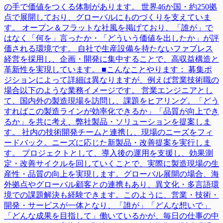
の手で価値をつくる体制があります。 世界46か国・約250拠
点で展開しており、グローバルにものづくりを支えていま
す。 オープン＆フラットな社風を掲げており、「誰が」で
はなく「何を」言ったか・「どういう価値を出したか」が評
価される環境です。 自社で生産設備を持たないファブレス
経営を採用し、企画・開発に集中することで、高収益構造と
革新性を実現しています。 ■こんなことやります： 募集ポ
ジションによって詳細は異なりますが、例えば営業技術職の
場合以下のような業務イメージです。 営業エンジニアとし
て、国内外の製造現場を訪問し、課題をヒアリング。「どう
すればこの製造ラインが効率化できるか」「品質が向上でき
るか」を共に考え、弊社製品・ソリューションを提案しま
す。 社内の技術開発チームと連携し、現場のニーズをフィ
ードバック。ニーズに応じた新製品・改善提案を実行しま
す。 プロジェクトとして、導入後の運用を支援し、効果測
定・改善サイクルを回していくことで、実際に製造現場の生
産性・品質の向上を実現します。グローバル展開の場合、海
外拠点やグローバル顧客との連携もあり、異文化・多言語環
境での課題解決も経験できます。このように、営業・技術・
開発・サービスが一体となり、「誰が」「どんな想いで」
「どんな成果を目指して」働いているかが、毎日の仕事の中