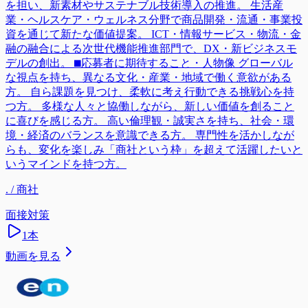
を担い、新素材やサステナブル技術導入の推進。 生活産
業・ヘルスケア・ウェルネス分野で商品開発・流通・事業投
資を通じて新たな価値提案。 ICT・情報サービス・物流・金
融の融合による次世代機能推進部門で、DX・新ビジネスモ
デルの創出。 ⬛︎応募者に期待すること・人物像 グローバル
な視点を持ち、異なる文化・産業・地域で働く意欲がある
方。 自ら課題を見つけ、柔軟に考え行動できる挑戦心を持
つ方。 多様な人々と協働しながら、新しい価値を創ること
に喜びを感じる方。 高い倫理観・誠実さを持ち、社会・環
境・経済のバランスを意識できる方。 専門性を活かしなが
らも、変化を楽しみ「商社という枠」を超えて活躍したいと
いうマインドを持つ方。
. / 商社
面接対策
1
本
動画を見る