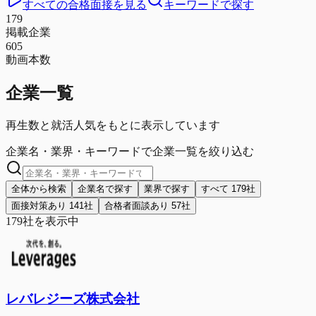
すべての合格面接を見る
キーワードで探す
179
掲載企業
605
動画本数
企業一覧
再生数と就活人気をもとに表示しています
企業名・業界・キーワードで企業一覧を絞り込む
全体から検索
企業名で探す
業界で探す
すべて
179
社
面接対策あり
141
社
合格者面談あり
57
社
179
社を表示中
レバレジーズ株式会社