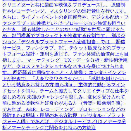
クリエイターと共に楽曲や映像をプロデュースし、 原盤制
作やレコーディング、マスタリングの進行管理を行います。
さらに、ライブ・イベントの企画運営や、デジタル配信・フ
ァンクラブ・EC連携といったプロモーション施策も担当い
ただき、 誰も体験したことのない“感動”を世界に届けるた
め、部門横断でプロジェクトを推進する役割です。 別ポジ
ション「デジタルプラットフォーム企画担当」では、 配信
サービス、ファンクラブ、EC、チケット販売などのプラッ
トフォーム設計・運用を通じて、ファン体験の価値向上を目
指します。 マーケティング・UX・データ分析・新技術活用
など、クロスファンクショナルなスキルを身につけられま
す。 🔳応募者に期待すること・人物像： エンタテインメン
トが好きで、「人をワクワクさせたい」「感動を創りたい」
という熱意をお持ちの方 自ら考え、主体的に動けるマイン
ドセットを持ち、チームと協力してクリエイティブな仕事を
楽しめる方 未知のチャレンジを楽しみ、変化を受け入れて
前に進める柔軟性と好奇心がある方 （音楽・映像制作職）
であれば、A&R、レコーディング、プロモーションなどの
経験または興味・理解のある方歓迎 （デジタル・プラット
フォーム職）であれば、デジタルサービス／UX／データ分
析／マーケティングに関心をお持ちの方歓迎