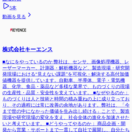
5
本
動画を見る
株式会社キーエンス
■なにをやっているのか 弊社は、センサ、画像処理機器、レ
ーザーマーカー、計測器・解析機器など、製造現場・研究開
発現場における“見えない課題”を可視化・解決する高付加価
値機器を提供しています。自動車、半導体、電子・電気機
器、化学、食品・薬品など多様な業界で、ものづくりの現場
の生産性・品質・安全性を支えています。 ■なぜやるのか：
ものづくりは人と技術と時間の積み重ねの上に成り立ってお
り、その過程には常に改善の余地があります。弊社は、「今
まで世の中になかった価値を生み出し続ける」ことで、製造
現場や研究現場の変化を支え、社会全体の進化を加速させた
いと考えています。 ■どうやってやるのか： 商品企画・開
発から営業・サポートまで一貫して自社で展開し、自分たち