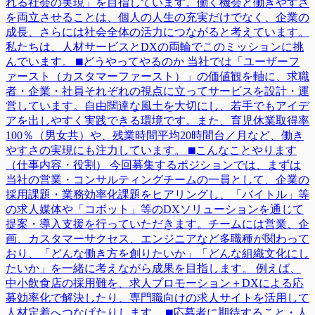
れる社会の実現」を目指しています。働く機会と働きやすさ
を両立させることは、個人の人生の充実だけでなく、企業の
成長、さらには社会全体の活力につながると考えています。
私たちは、人材サービスとDXの両輪でこのミッションに挑
んでいます。 ⬛︎どうやってやるのか 当社では「ユーザーフ
ァースト（カスタマーファースト）」の価値観を軸に、求職
者・企業・社員それぞれの視点に立ってサービスを設計・運
営しています。自由闊達な風土を大切にし、若手でもアイデ
アを出しやすく実践できる環境です。また、育児休業取得率
100％（男女共）や、残業時間平均20時間台／月など、働き
やすさの実現にも注力しています。 ⬛︎こんなことやります
（仕事内容・役割） 今回募集するポジションでは、まずは
当社の営業・コンサルティングチームの一員として、企業の
採用課題・業務効率化課題をヒアリングし、「バイトル」等
の求人媒体や「コボット」等のDXソリューションを通じて
提案・導入支援を行っていただきます。チームには営業、企
画、カスタマーサクセス、エンジニアなど多職種が関わって
おり、「どんな働き方を創りたいか」「どんな組織文化にし
たいか」を一緒に考えながら成果を目指します。 例えば、
中小飲食店の採用難を、求人プロモーション＋DXによる応
募効率化で解決したり、専門職向けの求人サイトを活用して
人材定着へつなげたりします。 ⬛︎応募者に期待すること・人