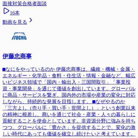
面接対策
合格者面談
16
本
動画を見る
伊藤忠商事
⬛︎なにをやっているのか 伊藤忠商事は、繊維・機械・金属・
エネルギー・化学品・食料・住生活・情報・金融など、幅広
いビジネス領域で「国内・輸出入・三国間取引」「事業投
資・事業開発」を通じて価値を創出しています。グローバル
に商品・サービスを繋ぎ、国内外の市場や産業の変化に対応
しながら、持続的な発展を目指します。 ⬛︎なぜやるのか
「三方よし（売り手・買い手・世間よし）」という創業以来
の精神に根差し、商いを通じて社会・産業・人々の暮らしに
貢献することを使命としています。非資源分野に強みを持ち
つつ、グローバルに「豊かさ」を提供することで、変化の激
しい時代にあっても価値を確立し続けたいと考えています。