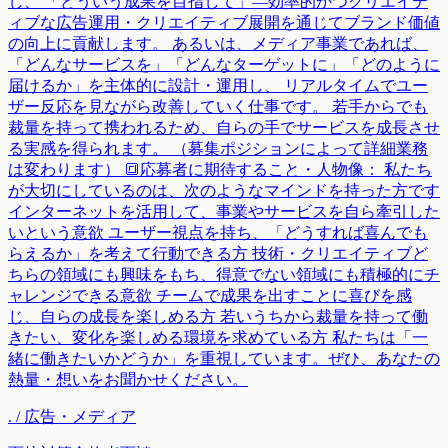
し、 「どういう成果を目指して」—効率的かつクリエイテ
ィブな広告運用・クリエイティブ展開を通じてブランド価値
の向上に貢献します。 あるいは、メディア事業であれば、
「どんなサービスを」「どんなターゲットに」「どのように
届けるか」を主体的に設計・運用し、 リアルタイムでユー
ザー反応を見ながら改善していく仕事です。 若手からでも
裁量を持って携われるため、自らの手でサービスを成長させ
る実感を得られます。 （募集ポジションによって詳細業務
は変わります） 🔳応募者に期待すること・人物像： 私たち
が大切にしているのは、次のようなマインドを持った方です
インターネットを活用して、事業やサービスを自ら牽引した
いという意欲 ユーザー視点を持ち、「どうすれば喜んでも
らえるか」を考えて行動できる方 技術・クリエイティブど
ちらの領域にも興味をもち、得意でない領域にも積極的にチ
ャレンジできる意欲 チームで成果を出すことに喜びを感
じ、自らの成長を楽しめる方 若いうちから裁量を持って働
きたい、変化を楽しめる環境を求めている方 私たちは「一
緒に働きたいかどうか」を重視しています。ぜひ、あなたの
熱量・想いをお聞かせください。
. / 広告・メディア