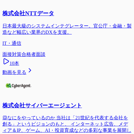
株式会社NTTデータ
日本最大級のシステムインテグレーター。官公庁・金融・製
造など幅広い業界のDXを支援。
IT・通信
面接対策
合格者面談
10
本
動画を見る
株式会社サイバーエージェント
🔳なにをやっているのか 当社は「21世紀を代表する会社を
創る」というビジョンのもと、 インターネット広告、メデ
ィア＆IP、ゲーム、AI・投資育成などの多彩な事業を展開し