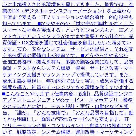
心に市場投入される環境を支援してきました。最近では、企
業のDX（デジタルトランスフォーメーション）を上流から
下流まで支える「ITソリューションの総合商社」的な役割も
担っています。 ⬛︎なぜやるのか 「世の中の“無駄”をなくした
スマートな社会を実現する」というビジョンのもと、IT／ソ
フトウェアというインフラがますます重要となる社会で、品
質保証・DX支援を通じて社会価値を創出したいと考えてい
ます。安心・安全なシステム・サービスの提供と、それを支
える技術者の価値向上が使命です。 ⬛︎どうやってやるのか
全国主要都市・拠点を持ち、多数の顧客企業に対して、品質
保証・テストからシステム構築・運用、サービス改善・マー
ケティング支援までワンストップで提供しています。また、
成果主義を重視し、年功序列ではなく実力・成果を評価する
制度を導入。社員がチャレンジできる環境を整えています。
⬛︎こんなことやります（仕事内容・役割） 品質保証エンジニ
ア／テストエンジニア：Webサービス・スマホアプリ・業務
システムなどに対し、テスト設計・実行・自動化などを担
当。「誰が」「どんな技術で」「どんな品質を目指して」動
くかを明確にし、顧客の“売れるサービス”を支えます。 IT
ソリューション企画・コンサルタント：顧客のDX推進にお
いて、戦略策定・システム構築・運用改善・マーケティング