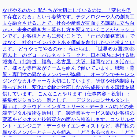
なぜやるのか： 私たちが大切にしているのは、「変化を促
す存在となる」という姿勢です。テクノロジーや人の創意工
夫を融合させることで、社会や産業が直面する課題に立ち向
かい、未来の働き方・暮らし方を変えていくことがミッショ
ンです。お客様とともに歩むことで、「ただの業務支援」で
はなく、社会にインパクトある価値を創出したいと考えてい
ます。 どうやってやるのか： 私たちは、「世界49カ国200都
市以上」のグローバルネットワークと、日本国内における地
域拠点（北海道、福島、名古屋、大阪、福岡など）を活かし
て、様々な専門家がチームを組んで働いています。職種・背
景・専門性の異なるメンバーが協働し、オープンでチャレン
ジングなカルチャーを大切にしています。研修や社内制度も
整っており、変化に柔軟に対応しながら成長できる環境を提
供しています。 こんなことやります（仕事内容・役割）：
募集ポジションの一例として、「デジタルコンサルタント
職」は、クラウド・インダストリーX・データ・AIなどの先
端デジタル技術を活用して、製造業やサービス業のお客様の
変革をビジネスと技術双方の面から推進します。コンサルタ
ント・エンジニア・データサイエンティストなど、専門性の
異なるメンバーとチームを組み、「どうあるべきか」「どう