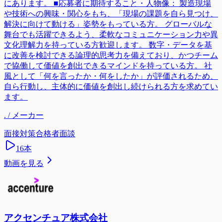
にあります。 ■応募者に期待すること・人物像： 製造現場
や技術への興味・関心をもち、「現場の課題を自ら見つけ、
解決に向けて動ける」姿勢をもっている方。 グローバルな
舞台でも活躍できるよう、柔軟なコミュニケーション力や異
文化理解力を持っている方歓迎します。 数字・データを基
に改善を検討できる論理的思考力を備えており、かつチーム
で協働して価値を創出できるマインドを持っている方。 社
風として「何を言ったか・何をしたか」が評価されるため、
自ら行動し、主体的に価値を創出し続けられる方を求めてい
ます。
. / メーカー
面接対策
合格者面談
16
本
動画を見る
アクセンチュア株式会社