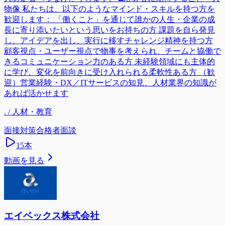
物像 私たちは、以下のようなマインド・スキルを持つ方を
歓迎します： 「働くこと」を通じて誰かの人生・企業の成
長に寄り添いたいという思いをお持ちの方 課題を自ら発見
し、アイデアを出し、実行に移すチャレンジ精神を持つ方
顧客視点・ユーザー視点で物事を考えられ、チームと協働で
きるコミュニケーション力のある方 未経験領域にも主体的
に学び、変化を前向きに受け入れられる柔軟性ある方 （歓
迎）営業経験・DX／ITサービスの知見、人材業界の知識が
あれば活かせます
. / 人材・教育
面接対策
合格者面談
15
本
動画を見る
エイベックス株式会社