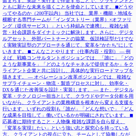
留まらず、実証・実行まで伴走することで、クライアントと
ともに新たな未来を描くことを使命としています。 ⬛︎どうや
ってやるのか（200字以内） 当社では、業界・機能・地域を
横断する専門チームが「インダストリー（業界）×オファリ
ング（提供サービス）」という枠組みで連携し、複雑な経
営・社会課題をダイナミックに解決します。さらに、デジタ
ルアセット、外部パートナーとの協業、仮説検証型だけでな
く実験実証型のアプローチを通じて、変革を“かたち”にして
いきます。 ⬛︎こんなことやります（仕事内容・役割） — 例
えば、戦略コンサルタントポジションでは、「誰に」「どの
ような新事業を」「どのようなチャネルで提供するか」をク
ライアント企業と共に設計し、具体的な実行ロードマップを
描きます。 — オペレーション改革ポジションでは、複雑な
サプライチェーン・物流・製造プロセスに対し、効率化・
DXを通じた改善策を設計・実装します。 — また、デジタル
変革・テクノロジー担当として、クラウドやデータ分析を用
いながら、クライアントの業務構造を根本から変える支援を
行います。いずれの役割も「誰が」「どんな想いで」「どん
な成果を目指して」働いているかが明確にされています。 ⬛︎
応募者に期待すること・人物像 複雑な課題を自ら捉え、
「変革を実現したい」という強い志と探究心を持っている
方。 クライアントの視点に立ち、チームとして協働しなが