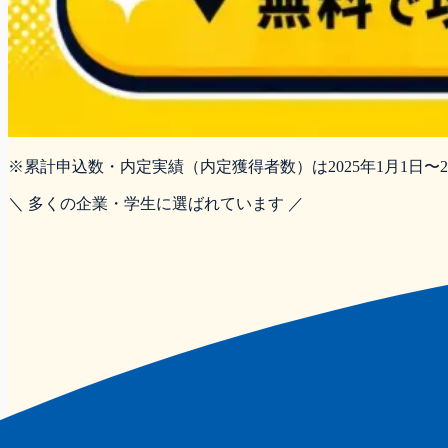
※累計申込数・内定実績（内定獲得者数）は2025年1月1日〜2
＼ 多くの企業・学生に選ばれています ／