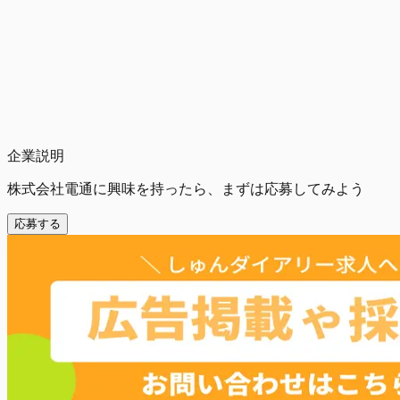
企業説明
株式会社電通に興味を持ったら、まずは応募してみよう
応募する