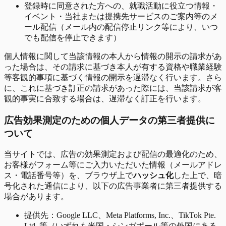
登録時に同意された方への、就職活動に役立つ情報・
イベント・当社または提携先サービスのご案内等のメ
ール配信（メール内の配信停止リンク等により、いつ
でも配信を停止できます）
個人情報に関して当該情報の本人から情報の開示の請求があ
った場合は、その請求に基づき本人が有する資格や職業経験
等客観的事項に基づく情報の開示を遅滞なく行います。さら
に、これに基づき訂正の請求があった際には、当該請求が客
観的事実に合致する場合は、遅滞なく訂正を行います。
広告効果測定のための個人データの第三者提供に
ついて
当サイトでは、広告の効果測定および配信の最適化のため、
お客様がフォーム等にご入力いただいた情報（メールアドレ
ス・電話番号等）を、ブラウザ上で
ハッシュ化
した上で、暗
号化された通信により、以下の広告事業者に第三者提供する
場合があります。
提供先：Google LLC、Meta Platforms, Inc.、TikTok Pte.
Ltd. 等（いずれも米国・シンガポール等の外国にある