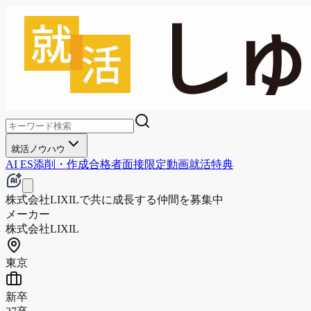
就活ノウハウ
AI ES添削・作成
合格者面接
限定動画
就活特典
株式会社LIXILで共に成長する仲間を募集中
メーカー
株式会社LIXIL
東京
新卒