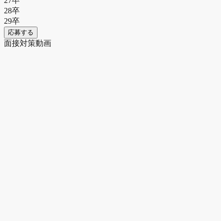
27
卒
28
卒
29
卒
応募する
面接対策動画