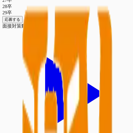
27
卒
28
卒
29
卒
応募する
面接対策動画