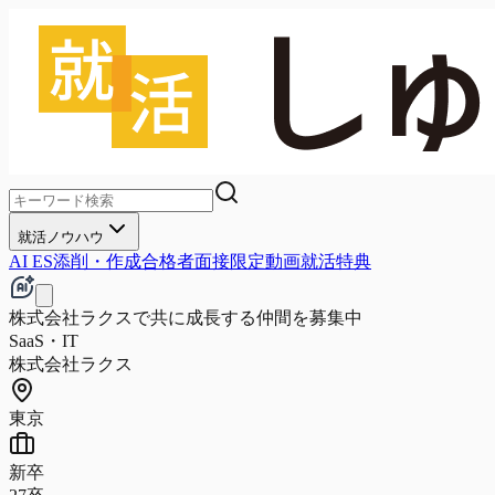
就活ノウハウ
AI ES添削・作成
合格者面接
限定動画
就活特典
株式会社ラクスで共に成長する仲間を募集中
SaaS・IT
株式会社ラクス
東京
新卒