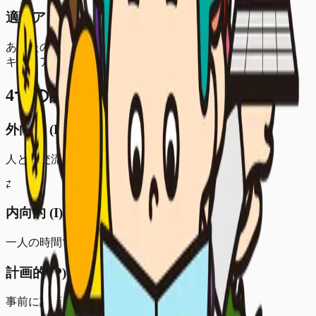
適職アドバイス
あなたの性格に合った職種や働き方を紹介。
キャリア選択の参考に。
4つの診断軸
外向的 (E)
人との交流でエネルギーを得る
⇄
内向的 (I)
一人の時間でエネルギーを得る
計画的 (P)
事前に計画を立てて行動