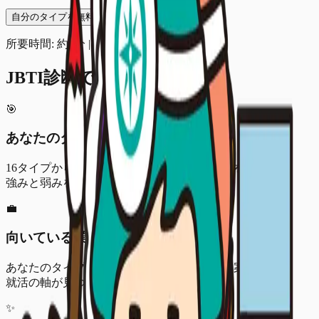
自分のタイプを無料で見る
所要時間: 約3分 | ログイン不要で診断可能
JBTI診断でわかること
🎯
あなたのタイプ
16タイプから、あなたの就活パーソナリティを診断。
強みと弱みを明確化します。
💼
向いている業界
あなたのタイプに合った業界や企業文化を提案。
就活の軸が見つかります。
✨