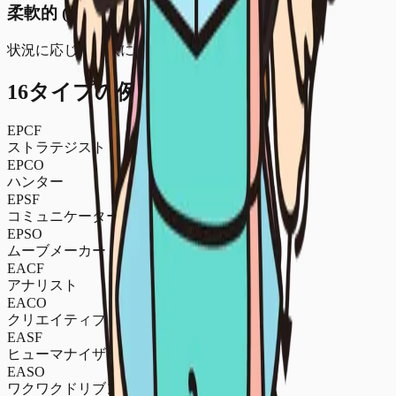
柔軟的 (O)
状況に応じて柔軟に変更
16タイプの例
EPCF
ストラテジスト
EPCO
ハンター
EPSF
コミュニケーター
EPSO
ムーブメーカー
EACF
アナリスト
EACO
クリエイティブリーダー
EASF
ヒューマナイザー
EASO
ワクワクドリブン