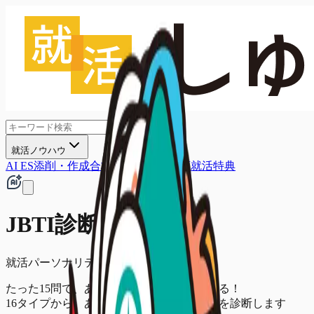
就活ノウハウ
AI ES添削・作成
合格者面接
限定動画
就活特典
JBTI診断
就活パーソナリティ診断
たった15問で、あなたの就活タイプが分かる！
16タイプから、あなたに合った業界・職種を診断します