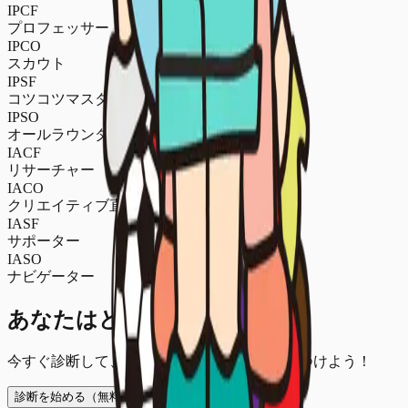
IPCF
プロフェッサー
IPCO
スカウト
IPSF
コツコツマスター
IPSO
オールラウンダー
IACF
リサーチャー
IACO
クリエイティブ直感
IASF
サポーター
IASO
ナビゲーター
あなたはどのタイプ？
今すぐ診断して、自分に合った就活の軸を見つけよう！
診断を始める（無料）