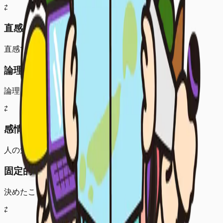
⇄
直感的 (A)
直感で判断し柔軟に対応
論理的 (C)
論理と合理性を重視
⇄
感情的 (S)
人の気持ちや雰囲気を重視
固定的 (F)
決めたことをやり通す
⇄