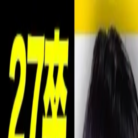
就活ノウハウ
AI ES添削・作成
合格者面接
限定動画
就活特典