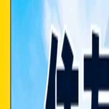
ブログ一覧に戻る
トイアンナ,就活体験談
“実績ゼロ”でも通用する！部活動経験
「実績ショボいし、別に全国も行ってない…」と部活経験を封
元部活勢必見の就活戦略をお伝えします！