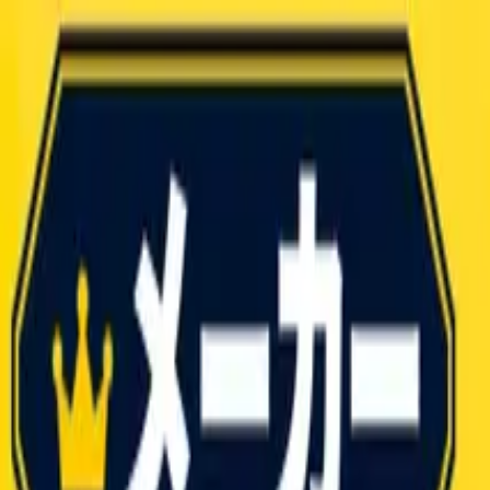
就活ノウハウ
AI ES添削・作成
合格者面接
限定動画
就活特典