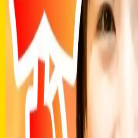
ブログ一覧に戻る
就活の軸,就活生の悩み・本音
【27卒】就活軸はシンプルにこの3つで
就活生の9割がつまずく「就活の軸」。 今回は、就活・転職系
目線で解説します。