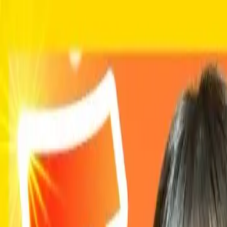
就活ノウハウ
AI ES添削・作成
合格者面接
限定動画
就活特典