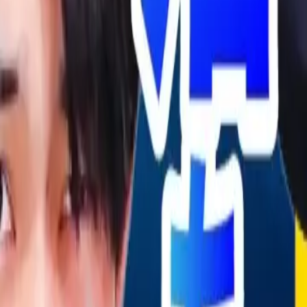
クしながら、“落ちる軸の共通点”と“浮かる軸の作り方”を実務