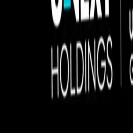
板とベンチャーの自由度が同居する環境で、事業をゼロから