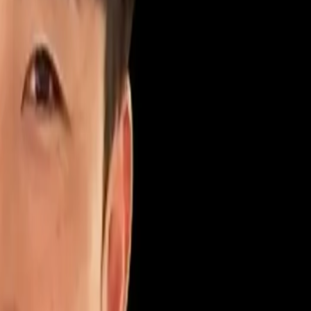
折で号泣の過去も⁉︎｜USEN＆U-
密着。 元プロサッカー選手としてスペインでプレーし、引退後にビ
事業を“ほぼ一人”で立ち上げてきた人物です。 大企業の看