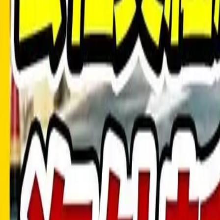
しゅんダイアリー編集部