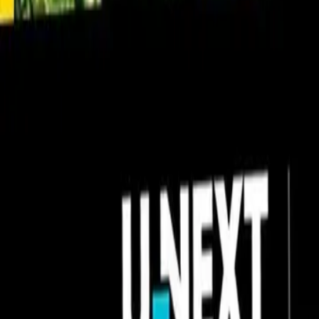
ブログ一覧に戻る
1日密着,業界研究,先輩社員の声,企業研究
【1日密着】超優秀！元プロサッカー選手⇨
NEXT GROUP
今回はUSEN＆U-NEXT GROUPの持株会社、株式会社U
ジネスへ転身。入社からわずかで出向先で営業課長を務め、現