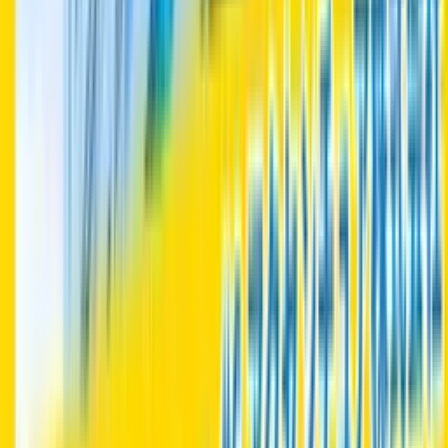
合格者面談
アクセンチュア株式会社を志望する就
活生のES傾向
アクセンチュア株式会社向けに提出された30人分のES添削
データを集計しました（しゅんダイアリー独自調べ）。
よくアピールされる強み
課題解決力
83
%
主体性
53
%
リーダーシップ
23
%
コミュニケーション能力
20
%
協調性
10
%
添削された設問の内訳