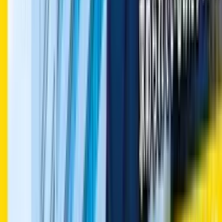
合格者面談