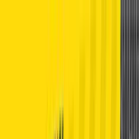
就活ノウハウ
AI ES添削・作成
合格者面接
限定動画
就活特典
トップ
/
企業一覧
/
アクセンチュア株式会社
/
面接動画
アクセンチュア株式会社
内定者面接動画
14
本
アクセンチュア株式会社
の選考を受けた内定者の面接インタ