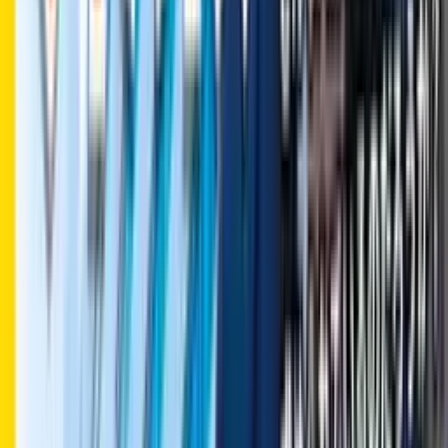
合格者面談